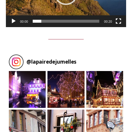
00:00
00:20
@
lapairedejumelles