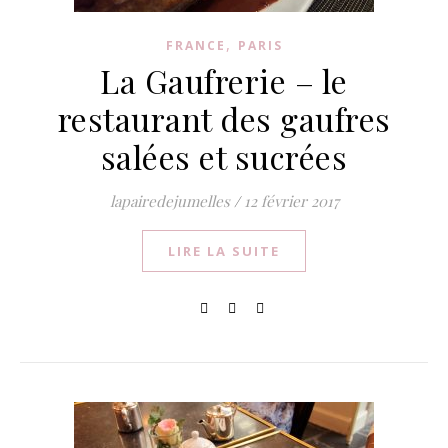
,
FRANCE
PARIS
La Gaufrerie – le
restaurant des gaufres
salées et sucrées
lapairedejumelles
/
12 février 2017
LIRE LA SUITE