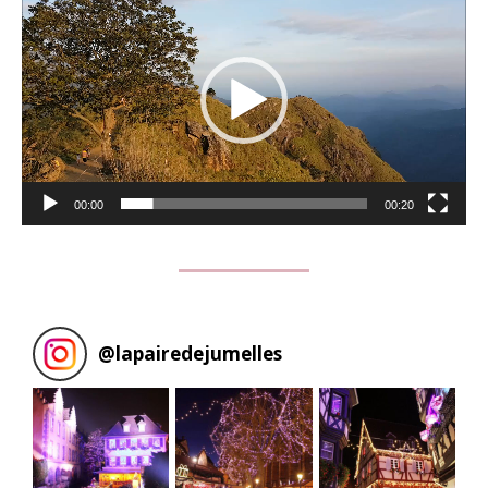
vidéo
00:00
00:20
@
lapairedejumelles