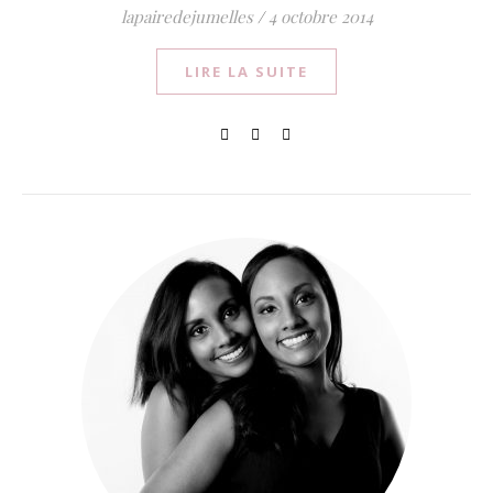
lapairedejumelles
/
4 octobre 2014
LIRE LA SUITE