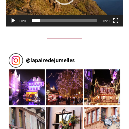
00:00
00:20
@
lapairedejumelles