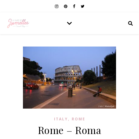
,
ITALY
ROME
Rome – Roma