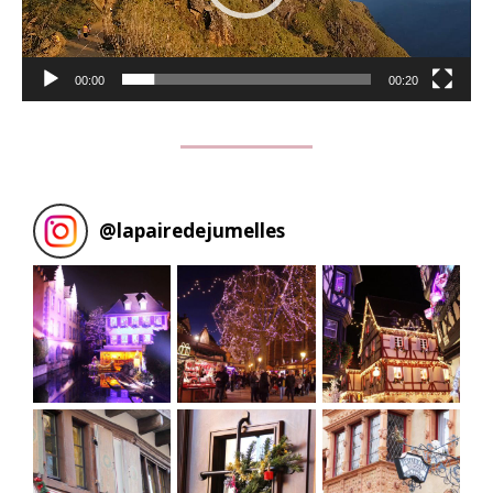
00:00
00:20
@
lapairedejumelles