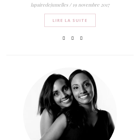
lapairedejumelles
/
19 novembre 2017
LIRE LA SUITE