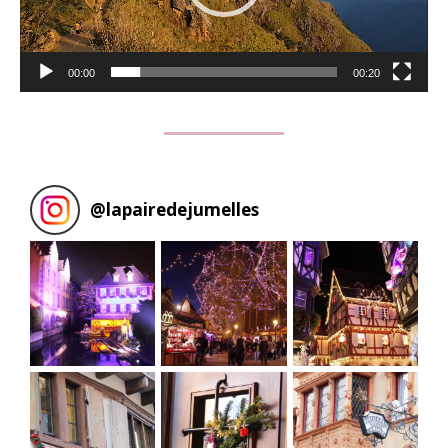
00:00
00:20
@
lapairedejumelles