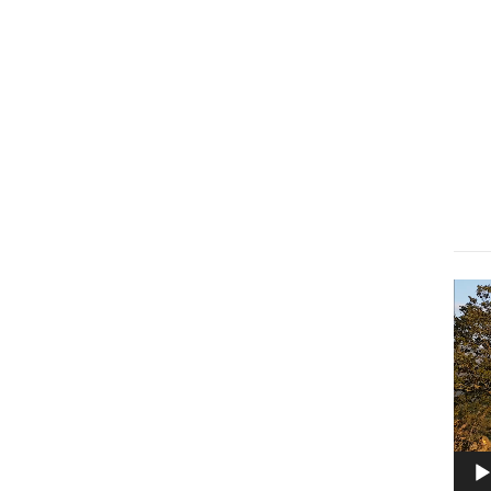
Lect
vidé