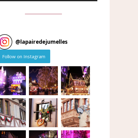
@
lapairedejumelles
Follow on Instagram