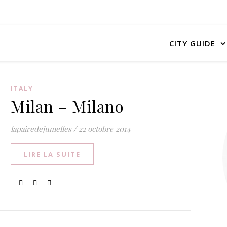
CITY GUIDE
ITALY
Milan – Milano
lapairedejumelles
/
22 octobre 2014
LIRE LA SUITE