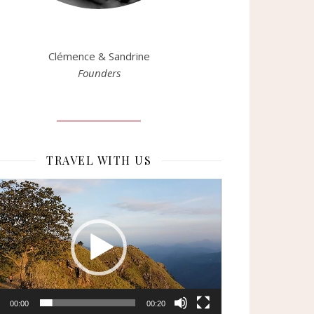
Clémence & Sandrine
Founders
TRAVEL WITH US
eur
o
00:00
00:20