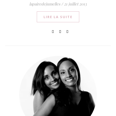
lapairedejumelles
/
21 juillet 2013
LIRE LA SUITE