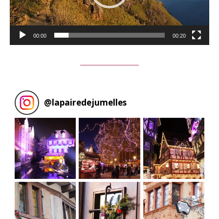
00:00
00:20
@
lapairedejumelles