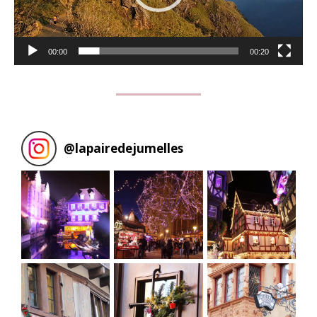
00:00
00:20
@
lapairedejumelles