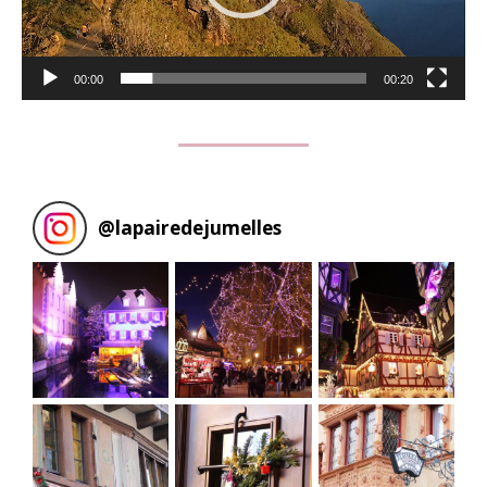
00:00
00:20
@
lapairedejumelles