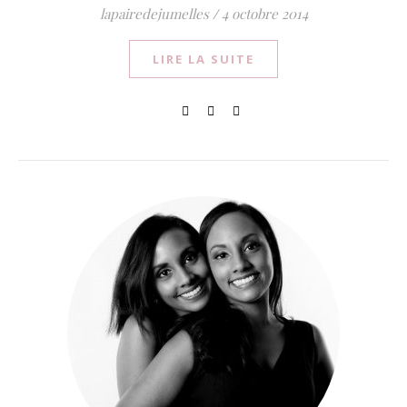
lapairedejumelles
/
4 octobre 2014
LIRE LA SUITE