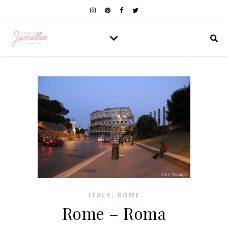
,
ITALY
ROME
Rome – Roma