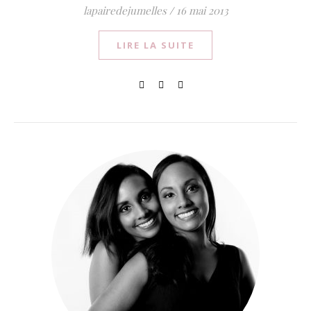
lapairedejumelles
/
16 mai 2013
LIRE LA SUITE