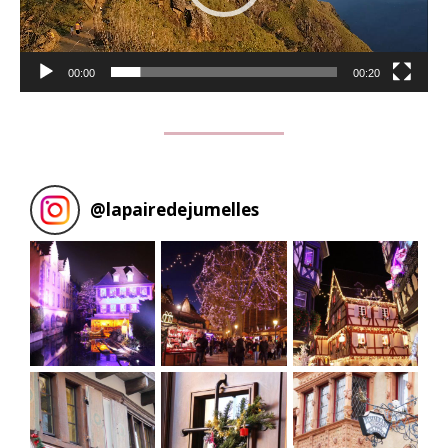
00:00
00:20
@
lapairedejumelles