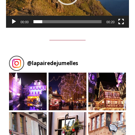
00:00
00:20
@
lapairedejumelles