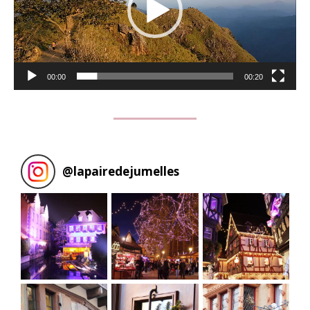
00:00
00:20
@
lapairedejumelles