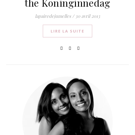
the Koninginnedag
lapairedejumelles
/
30 avril 2013
LIRE LA SUITE