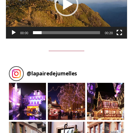
00:00
00:20
@
lapairedejumelles