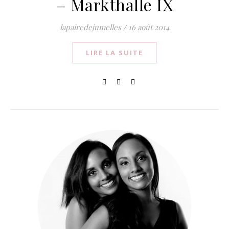
– Markthalle IX
lapairedejumelles
/
16 août 2014
LIRE LA SUITE