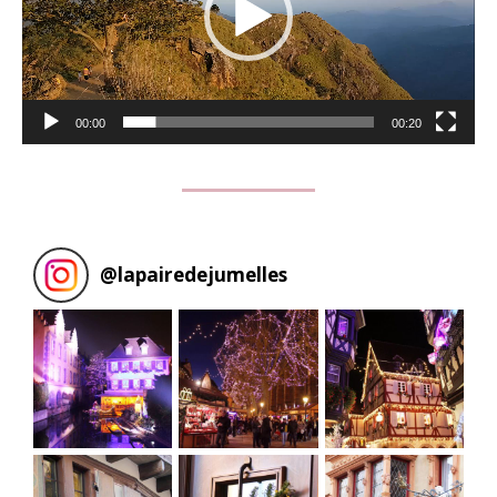
00:00
00:20
@
lapairedejumelles