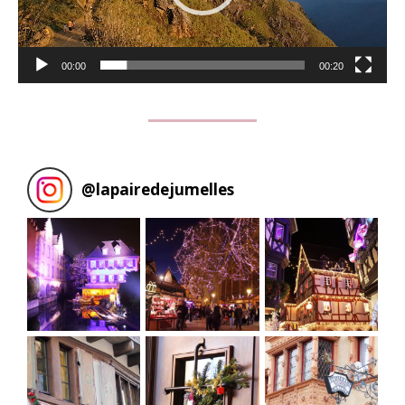
00:00
00:20
@
lapairedejumelles