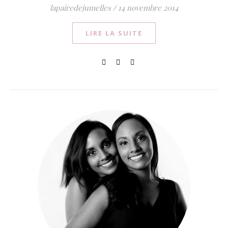
lapairedejumelles
/
14 novembre 2014
LIRE LA SUITE