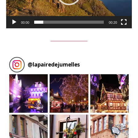
00:00
00:20
@
lapairedejumelles