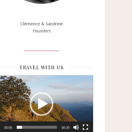
Clémence & Sandrine
Founders
TRAVEL WITH US
eur
o
00:00
00:20