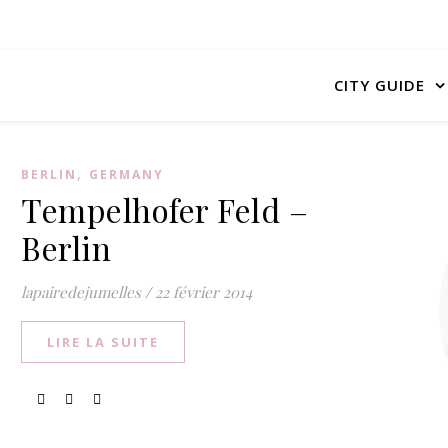
CITY GUIDE
,
BERLIN
GERMANY
Tempelhofer Feld –
Berlin
lapairedejumelles
/
22 février 2014
LIRE LA SUITE