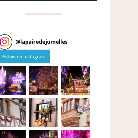
@
lapairedejumelles
Follow on Instagram