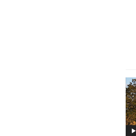
Lect
vidé