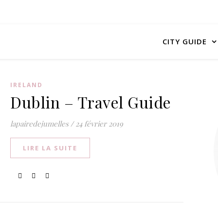
CITY GUIDE
IRELAND
Dublin – Travel Guide
lapairedejumelles
/
24 février 2019
LIRE LA SUITE