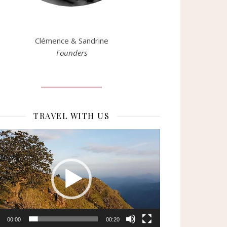
Clémence & Sandrine
Founders
TRAVEL WITH US
eur
o
00:00
00:20