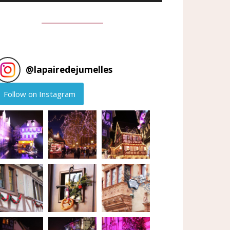
@
lapairedejumelles
Follow on Instagram