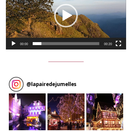
00:00
00:20
@
lapairedejumelles