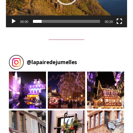
00:00
00:20
@
lapairedejumelles