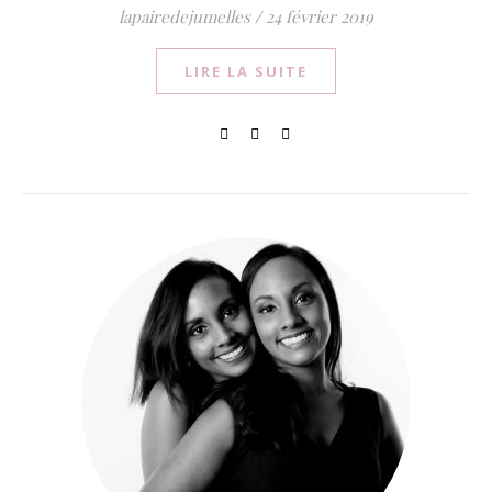
lapairedejumelles
/
24 février 2019
LIRE LA SUITE