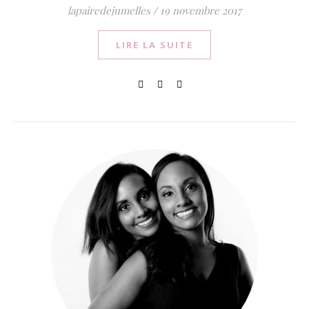
lapairedejumelles
/
19 novembre 2017
LIRE LA SUITE