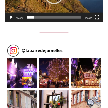
00:00
00:20
@
lapairedejumelles