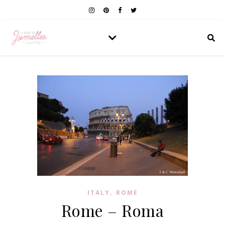
,
ITALY
ROME
Rome – Roma