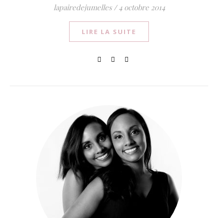
lapairedejumelles
/
4 octobre 2014
LIRE LA SUITE