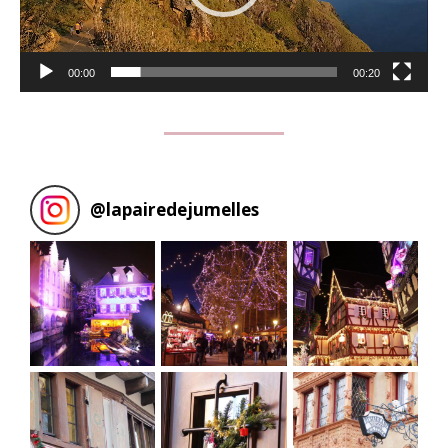
00:00
00:20
@
lapairedejumelles