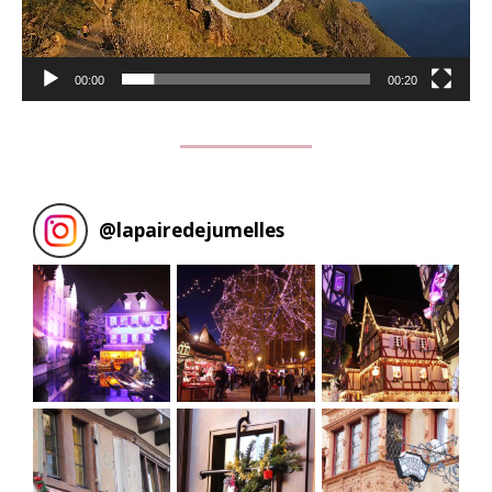
00:00
00:20
@
lapairedejumelles