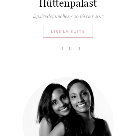
Hüttenpalast
lapairedejumelles
/
20 février 2015
LIRE LA SUITE