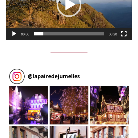
00:00
00:20
@
lapairedejumelles