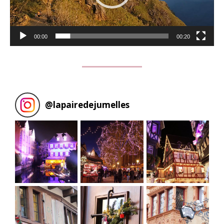
00:00
00:20
@
lapairedejumelles