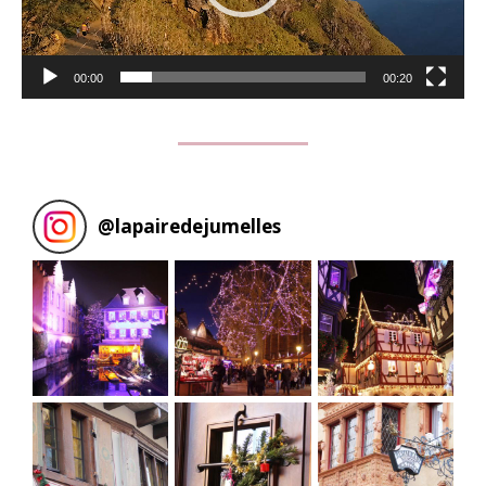
00:00
00:20
@
lapairedejumelles