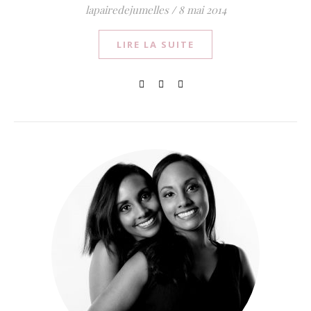
lapairedejumelles
/
8 mai 2014
LIRE LA SUITE