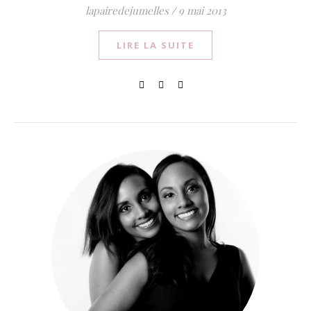
lapairedejumelles
/
9 mai 2013
LIRE LA SUITE