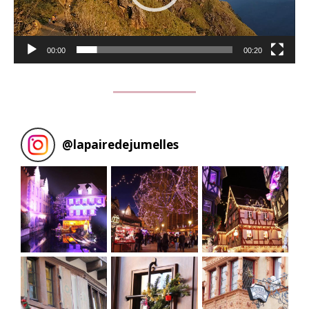
00:00
00:20
@
lapairedejumelles