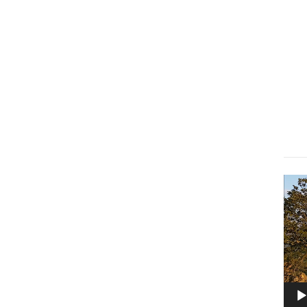
Lect
vidé