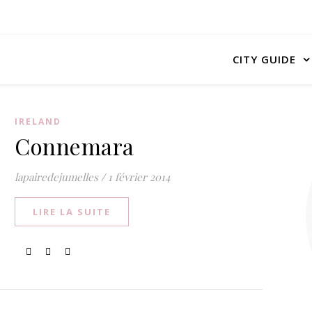
CITY GUIDE
IRELAND
Connemara
lapairedejumelles
/
1 février 2014
LIRE LA SUITE