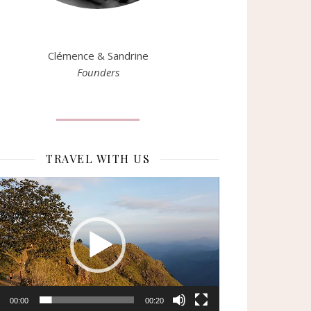
Clémence & Sandrine
Founders
TRAVEL WITH US
eur
o
00:00
00:20