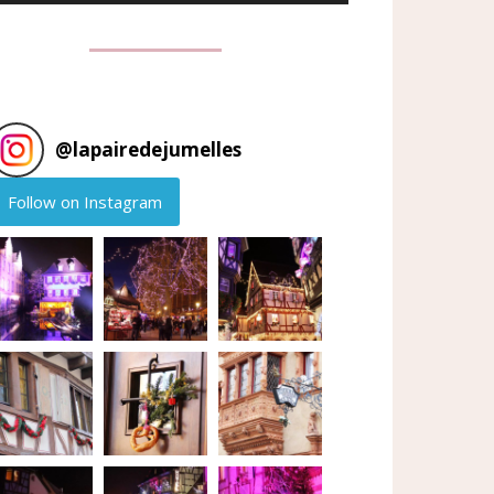
@
lapairedejumelles
Follow on Instagram