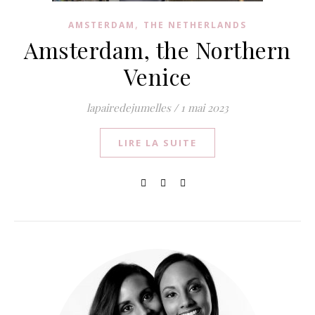
,
AMSTERDAM
THE NETHERLANDS
Amsterdam, the Northern
Venice
lapairedejumelles
/
1 mai 2023
LIRE LA SUITE