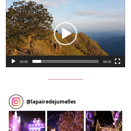
Lecteur
vidéo
00:00
00:20
@
lapairedejumelles