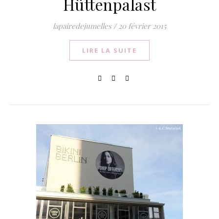
Hüttenpalast
lapairedejumelles
/
20 février 2015
LIRE LA SUITE