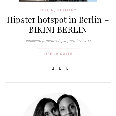
,
BERLIN
GERMANY
Hipster hotspot in Berlin –
BIKINI BERLIN
lapairedejumelles
/
4 septembre 2014
LIRE LA SUITE