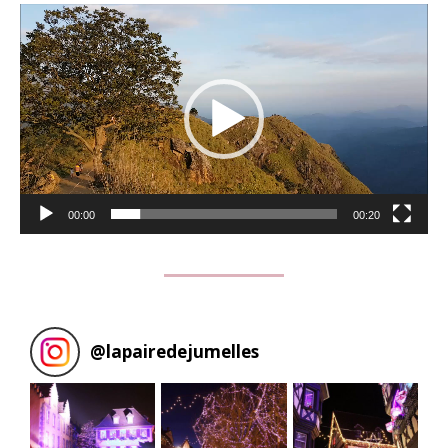
Lecteur
vidéo
00:00
00:20
@
lapairedejumelles