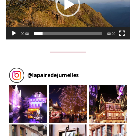
00:00
00:20
@
lapairedejumelles