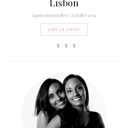
Lisbon
lapairedejumelles
/
25 juillet 2014
LIRE LA SUITE