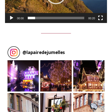
00:00
00:20
@
lapairedejumelles