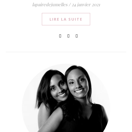
lapairedejumelles
/
24 janvier 2021
LIRE LA SUITE