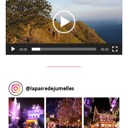
00:00
00:20
@
lapairedejumelles