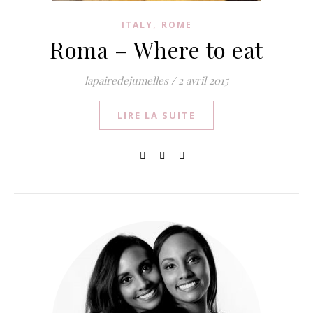
,
ITALY
ROME
Roma – Where to eat
lapairedejumelles
/
2 avril 2015
LIRE LA SUITE