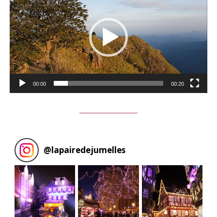
00:00
00:20
@
lapairedejumelles