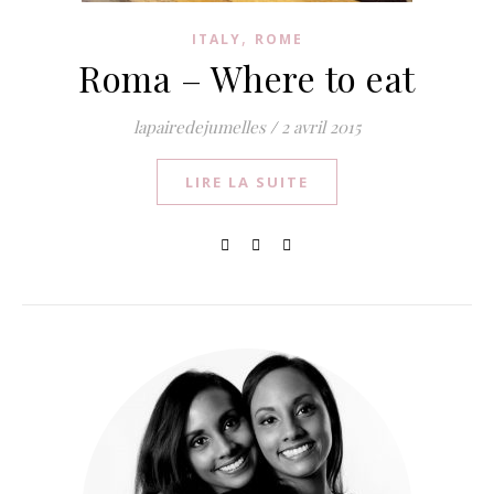
,
ITALY
ROME
Roma – Where to eat
lapairedejumelles
/
2 avril 2015
LIRE LA SUITE