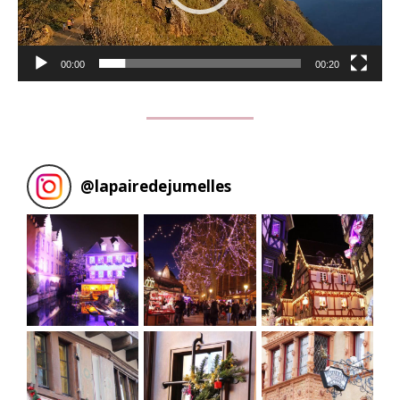
00:00
00:20
@
lapairedejumelles