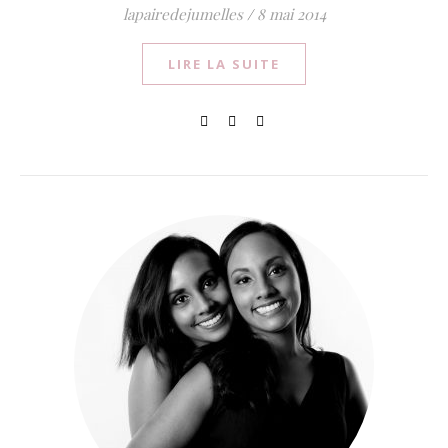
lapairedejumelles
/
8 mai 2014
LIRE LA SUITE