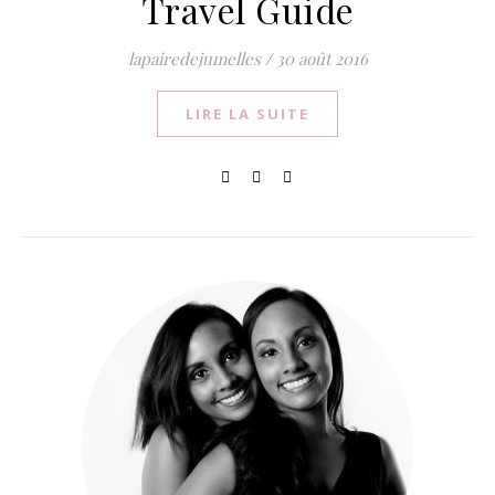
Travel Guide
lapairedejumelles
/
30 août 2016
LIRE LA SUITE