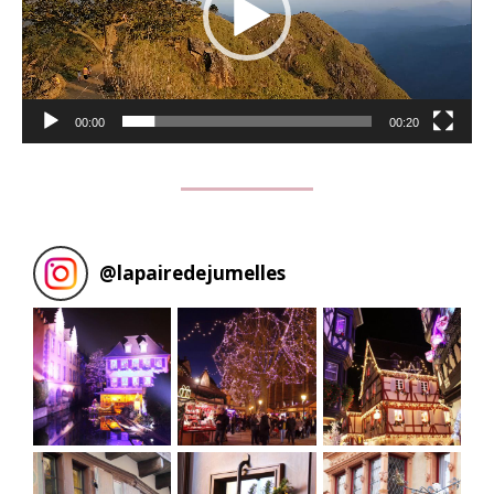
00:00
00:20
@
lapairedejumelles