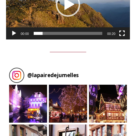
00:00
00:20
@
lapairedejumelles