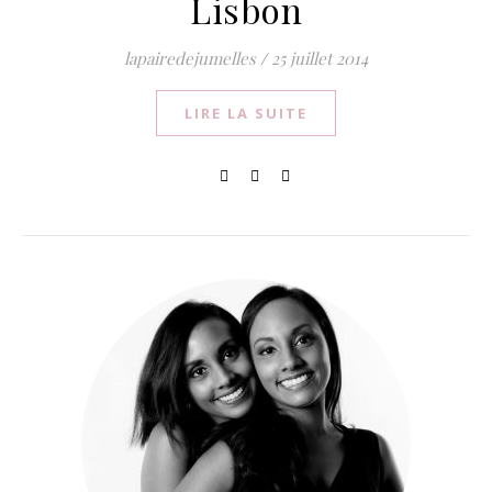
Lisbon
lapairedejumelles
/
25 juillet 2014
LIRE LA SUITE