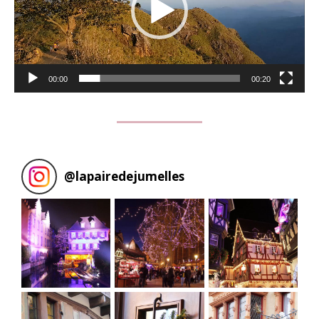
00:00
00:20
@
lapairedejumelles