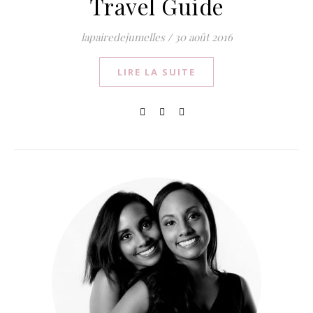
Travel Guide
lapairedejumelles
/
30 août 2016
LIRE LA SUITE