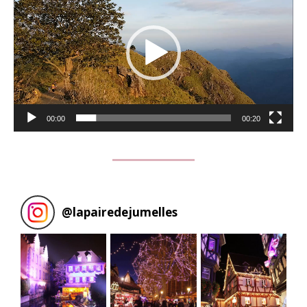
00:00
00:20
@
lapairedejumelles