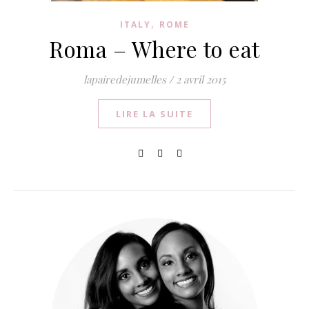
,
ITALY
ROME
Roma – Where to eat
lapairedejumelles
/
2 avril 2015
LIRE LA SUITE