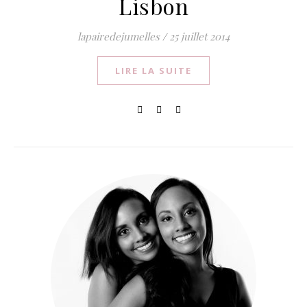
Lisbon
lapairedejumelles
/
25 juillet 2014
LIRE LA SUITE