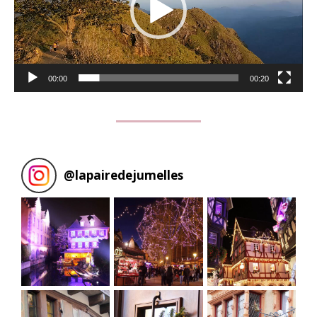
00:00
00:20
@
lapairedejumelles