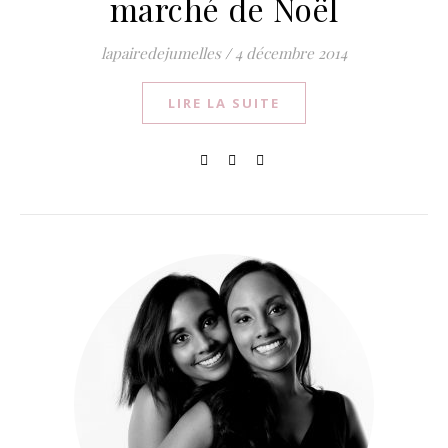
marché de Noël
lapairedejumelles
/
4 décembre 2014
LIRE LA SUITE