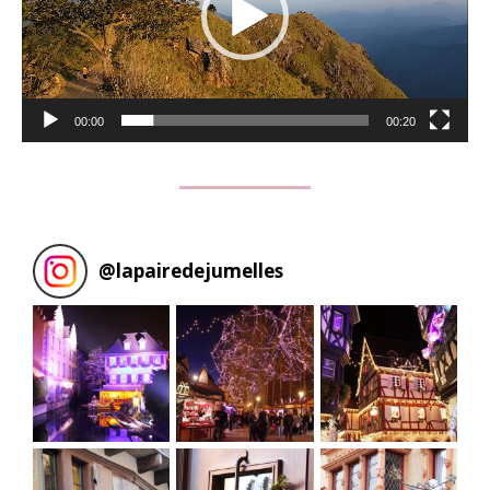
00:00
00:20
@
lapairedejumelles