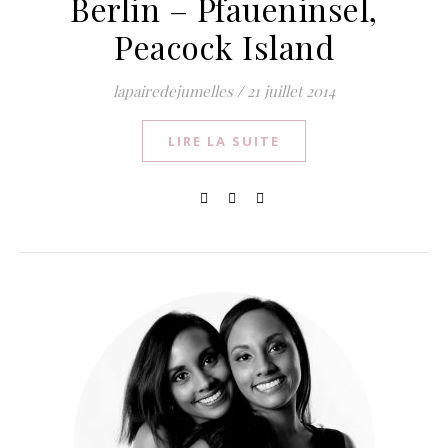
Berlin – Pfaueninsel,
Peacock Island
lapairedejumelles
/
21 juillet 2014
LIRE LA SUITE