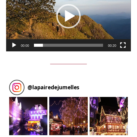
00:00
00:20
@
lapairedejumelles