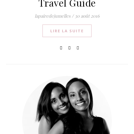
Travel Guide
lapairedejumelles
/
30 août 2016
LIRE LA SUITE