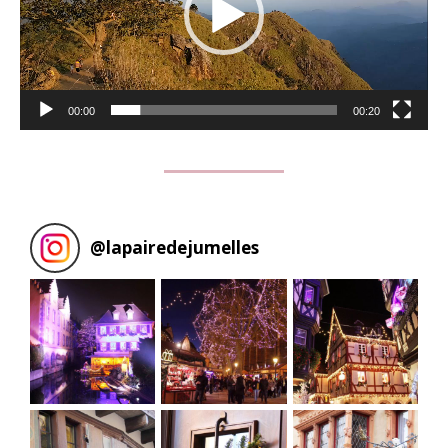
00:00
00:20
@
lapairedejumelles