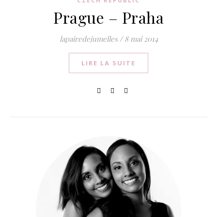
CZECH REPUBLIC
Prague – Praha
lapairedejumelles
/
8 mai 2014
LIRE LA SUITE