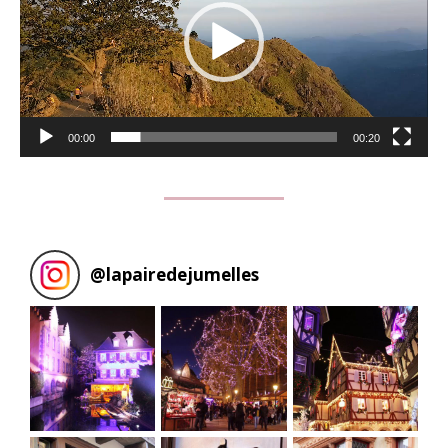
00:00
00:20
@
lapairedejumelles