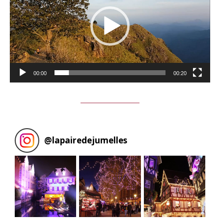
00:00
00:20
@
lapairedejumelles