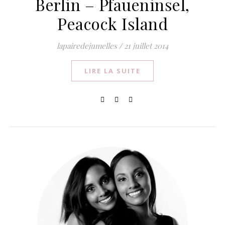
Berlin – Pfaueninsel,
Peacock Island
lapairedejumelles
/
21 juillet 2014
LIRE LA SUITE