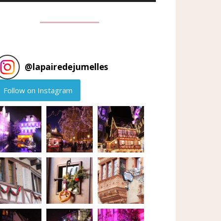
@
lapairedejumelles
Follow on Instagram