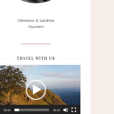
Clémence & Sandrine
Founders
TRAVEL WITH US
eur
o
00:00
00:20