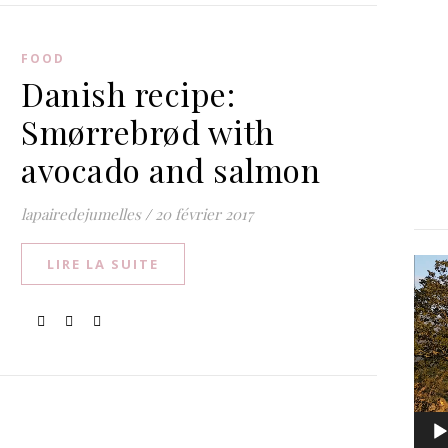
FOOD
Danish recipe:
Smørrebrød with
avocado and salmon
lapairedejumelles
/
20 février 2017
LIRE LA SUITE
Lect
vidé