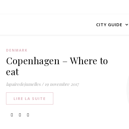
CITY GUIDE
DENMARK
Copenhagen – Where to
eat
lapairedejumelles
/
19 novembre 2017
LIRE LA SUITE