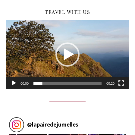
TRAVEL WITH US
Lecteur
vidéo
00:00
00:20
@
lapairedejumelles