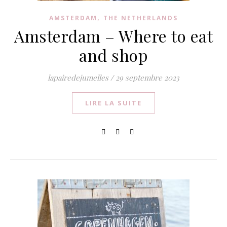
,
AMSTERDAM
THE NETHERLANDS
Amsterdam – Where to eat
and shop
lapairedejumelles
/
29 septembre 2023
LIRE LA SUITE