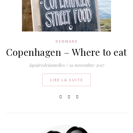
DENMARK
Copenhagen – Where to eat
lapairedejumelles
/
19 novembre 2017
LIRE LA SUITE