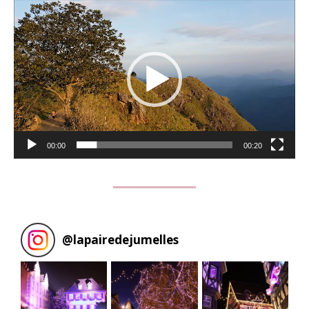
Lecteur
vidéo
00:00
00:20
@
lapairedejumelles