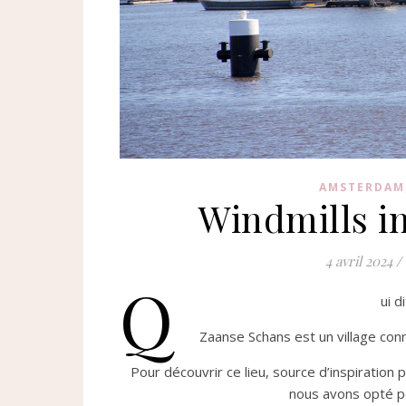
AMSTERDAM
Windmills i
4 avril 2024
/
Q
ui d
Zaanse Schans est un village conn
Pour découvrir ce lieu, source d’inspiration
nous avons opté po