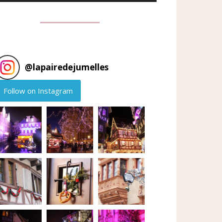
@
lapairedejumelles
Follow on Instagram