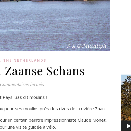
,
THE NETHERLANDS
n Zaanse Schans
Lect
Commentaires fermés
vidé
it Pays-Bas dit moulins !
u pour ses moulins près des rives de la rivière Zaan.
 pour un certain peintre impressionniste Claude Monet,
ur une visite guidée à vélo.