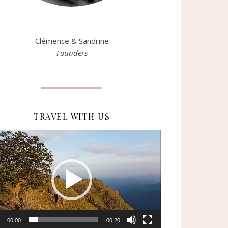
Clémence & Sandrine
Founders
TRAVEL WITH US
eur
o
00:00
00:20