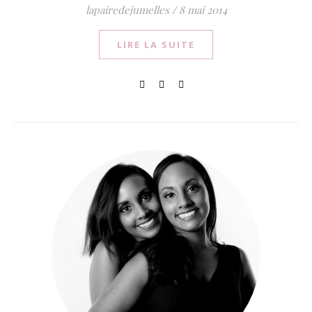
lapairedejumelles
/
8 mai 2014
LIRE LA SUITE