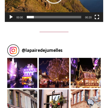
00:00
00:20
@
lapairedejumelles